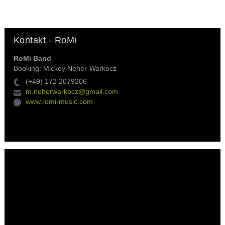
Kontakt - RoMi
RoMi Band
Booking: Mickey Neher-Warkocz
(+49) 172 2079206
m.neherwarkocz@gmail.com
www.romi-music.com