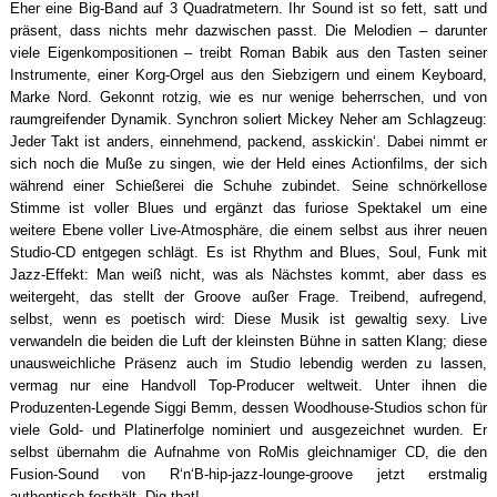
Eher eine Big-Band auf 3 Quadratmetern. Ihr Sound ist so fett, satt und
präsent, dass nichts mehr dazwischen passt. Die Melodien – darunter
viele Eigenkompositionen – treibt Roman Babik aus den Tasten seiner
Instrumente, einer Korg-Orgel aus den Siebzigern und einem Keyboard,
Marke Nord. Gekonnt rotzig, wie es nur wenige beherrschen, und von
raumgreifender Dynamik. Synchron soliert Mickey Neher am Schlagzeug:
Jeder Takt ist anders, einnehmend, packend, asskickin‘. Dabei nimmt er
sich noch die Muße zu singen, wie der Held eines Actionfilms, der sich
während einer Schießerei die Schuhe zubindet. Seine schnörkellose
Stimme ist voller Blues und ergänzt das furiose Spektakel um eine
weitere Ebene voller Live-Atmosphäre, die einem selbst aus ihrer neuen
Studio-CD entgegen schlägt. Es ist Rhythm and Blues, Soul, Funk mit
Jazz-Effekt: Man weiß nicht, was als Nächstes kommt, aber dass es
weitergeht, das stellt der Groove außer Frage. Treibend, aufregend,
selbst, wenn es poetisch wird: Diese Musik ist gewaltig sexy. Live
verwandeln die beiden die Luft der kleinsten Bühne in satten Klang; diese
unausweichliche Präsenz auch im Studio lebendig werden zu lassen,
vermag nur eine Handvoll Top-Producer weltweit. Unter ihnen die
Produzenten-Legende Siggi Bemm, dessen Woodhouse-Studios schon für
viele Gold- und Platinerfolge nominiert und ausgezeichnet wurden. Er
selbst übernahm die Aufnahme von RoMis gleichnamiger CD, die den
Fusion-Sound von R‘n‘B-hip-jazz-lounge-groove jetzt erstmalig
authentisch festhält. Dig that!