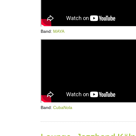
Band:
MAYA
Band:
CubaNola