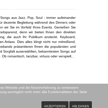
 Songs aus Jazz, Pop, Soul - immer aufeinander
für dezente Begleitung während des Dinners oder
en wir Sie im Vorfeld Ihres Events. Genießen Sie
zeitsparend, denn wir bieten Ihnen den direkten
ng, die auch Ihr Publikum ansteckt. Keyboard,
nlass. Dies alles klingt nicht nur mitreißend,
ivebands präsentieren Ihnen die populärsten und
 mit Sorgfalt auserwählten, bekanntesten Songs auf
Ob romantisch, tanzbar, virtuos oder verspielt...
diese Website und die Nutzererfahrung zu verbessern
nung womöglich nicht mehr alle Funktionalitäten der Seite
AKZEPTIEREN
ABLEHNEN