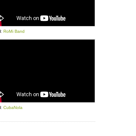
d:
RoMi Band
d:
CubaNola