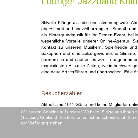
Lounge- Jazzband Köln 
Stilvolle Klänge als edle und stimmungsvolle 
abgestimmt und speziell arrangiert. Smooth und
als Hintergrundmusik für Ihr Firmen-Event, bei 
wesentliche Vorteile unserer Online-Agentur: S
Kontakt zu unseren Musikern. Spielfreude und
Saxophon und eine außergewöhnliche Stimme, we
harmonisch und sauber, es wird in angenehmer L
exquisitesten Hits aller Zeiten, live in hochwert
eine neue Art verführen und überraschen. Edle At
Besucherzähler
Aktuell sind 1011 Gäste und keine Mitglieder onli
Wir nutzen Cookies auf unserer Website. Einige von ihnen s
(Tracking Cookies). Sie können selbst entscheiden, ob Sie d
zur Verfügung stehen.