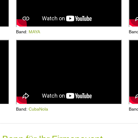
Band:
MAYA
Ban
Band:
CubaNola
Ban