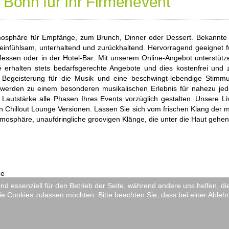
Bonn für Ihr Firmenevent
Atmosphäre für Empfänge, zum Brunch, Dinner oder Dessert. Bekannte
 einfühlsam, unterhaltend und zurückhaltend. Hervorragend geeignet 
Messen oder in der Hotel-Bar. Mit unserem Online-Angebot unterstütz
ie erhalten stets bedarfsgerechte Angebote und dies kostenfrei und 
 Begeisterung für die Musik und eine beschwingt-lebendige Stimmu
rden zu einem besonderen musikalischen Erlebnis für nahezu jeden A
autstärke alle Phasen Ihres Events vorzüglich gestalten. Unsere L
igen Chillout Lounge Versionen. Lassen Sie sich vom frischen Klang der
mosphäre, unaufdringliche groovigen Klänge, die unter die Haut gehen. 
ne
ind essenziell für den Betrieb der Seite, während andere uns helfen, 
ie Cookies zulassen möchten. Bitte beachten Sie, dass bei einer Ableh
Datenschutzerklärung
AGB
Impressum