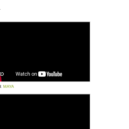
.
d:
MAYA